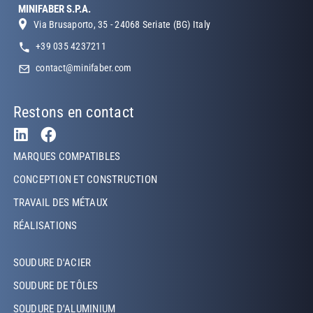
MINIFABER S.P.A.
Via Brusaporto, 35 - 24068 Seriate (BG) Italy
+39 035 4237211
contact@minifaber.com
Restons en contact
Footer Left
MARQUES COMPATIBLES
CONCEPTION ET CONSTRUCTION
TRAVAIL DES MÉTAUX
RÉALISATIONS
Footer Left Middle
SOUDURE D'ACIER
SOUDURE DE TÔLES
SOUDURE D'ALUMINIUM