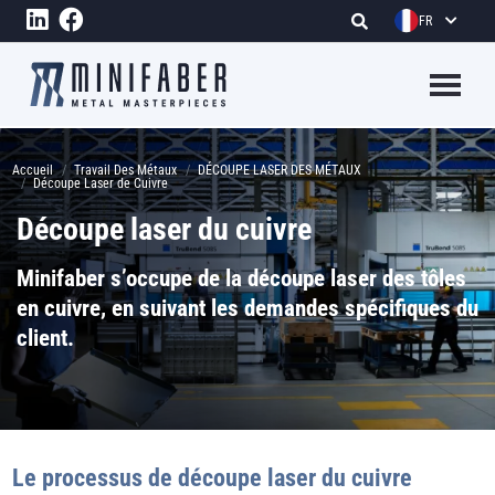
Aller au contenu principal
FR
Megame
Fil d'Ariane
Accueil
Travail Des Métaux
DÉCOUPE LASER DES MÉTAUX
Découpe Laser de Cuivre
Découpe laser du cuivre
Minifaber s’occupe de la découpe laser des tôles
en cuivre, en suivant les demandes spécifiques du
client.
Le processus de découpe laser du cuivre