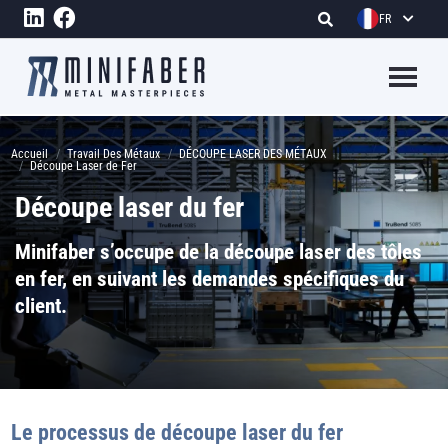
Aller au contenu principal
FR
Megame
Fil d'Ariane
Accueil
Travail Des Métaux
DÉCOUPE LASER DES MÉTAUX
Découpe Laser de Fer
Découpe laser du fer
Minifaber s’occupe de la découpe laser des tôles
en fer, en suivant les demandes spécifiques du
client.
Le processus de découpe laser du fer