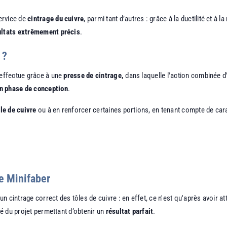
ervice de
cintrage du cuivre
, parmi tant d’autres : grâce à la ductilité et à l
ultats extrêmement précis
.
 ?
'effectue grâce à une
presse de cintrage,
dans laquelle l'action combinée d'u
en phase de conception
.
lle de cuivre
ou à en renforcer certaines portions, en tenant compte de cara
e Minifaber
un cintrage correct des tôles de cuivre : en effet, ce n'est qu'après avoi
té du projet permettant d’obtenir un
résultat parfait
.