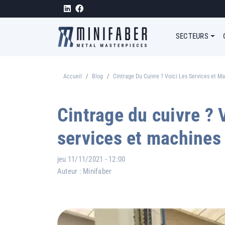
Aller au contenu principal
Megamen
SECTEURS
Accueil
Blog
Cintrage Du Cuivre ? Voici Les Services et M
Fil d'Ariane
Cintrage du cuivre ? V
services et machines
jeu 11/11/2021 - 12:00
Auteur :
Minifaber