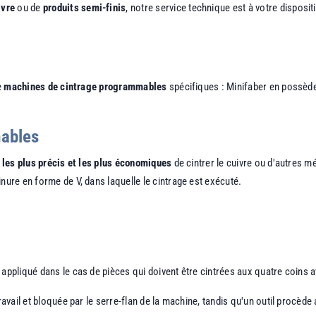
ivre
ou de
produits semi-finis
, notre service technique est à votre disposi
e
machines de cintrage programmables
spécifiques : Minifaber en possède
mables
les plus précis et les plus économiques
de cintrer le cuivre ou d'autres m
nure en forme de V, dans laquelle le cintrage est exécuté.
 appliqué dans le cas de pièces qui doivent être cintrées aux quatre coins 
ravail et bloquée par le serre-flan de la machine, tandis qu'un outil procède