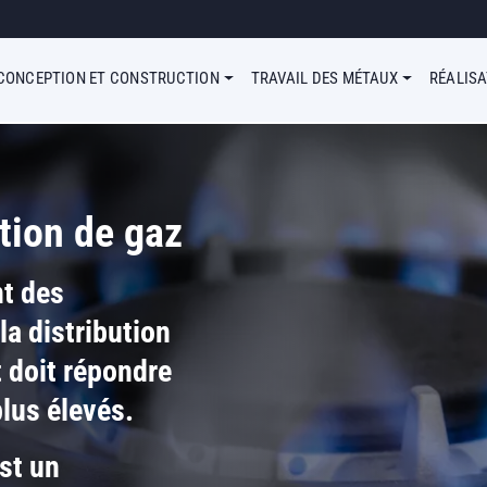
u Simple
CONCEPTION ET CONSTRUCTION
TRAVAIL DES MÉTAUX
RÉALIS
ution de gaz
nt des
la distribution
 doit répondre
plus élevés.
st un