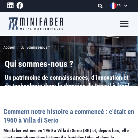
Aller au contenu principal
FR
Megame
Fil d'Ariane
Accueil
Qui Sommes-nous ?
Qui sommes-nous ?
Un patrimoine de connaissances, d’innovation et
de technologie dans le domaine du travail à froid
des métaux qui répond à tous les besoins, même
les plus complexes.
Comment notre histoire a commencé : c’était en
1960 à Villa di Serio
Minifaber est née en 1960 à Villa di Serio (BG) et, depuis lors, elle
s’est spécialisée dans le travail à froid des tôles et dans la