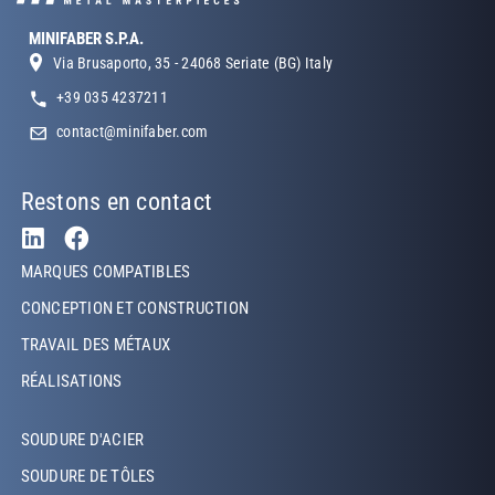
MINIFABER S.P.A.
Via Brusaporto, 35 - 24068 Seriate (BG) Italy
+39 035 4237211
contact@minifaber.com
Restons en contact
Footer Left
MARQUES COMPATIBLES
CONCEPTION ET CONSTRUCTION
TRAVAIL DES MÉTAUX
RÉALISATIONS
Footer Left Middle
SOUDURE D'ACIER
SOUDURE DE TÔLES