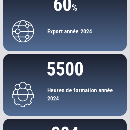
60
Export année 2024
5500
Heures de formation année
2024