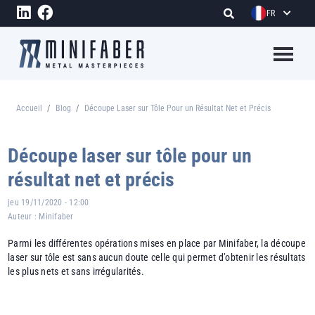
Aller au contenu principal
FR
Megame
Accueil
Blog
Découpe Laser sur Tôle Pour un Résultat Net et Précis
Fil d'Ariane
Découpe laser sur tôle pour un
résultat net et précis
jeu 19/11/2020 - 12:00
Auteur :
Minifaber
Parmi les différentes opérations mises en place par Minifaber, la découpe
laser sur tôle est sans aucun doute celle qui permet d’obtenir les résultats
les plus nets et sans irrégularités.