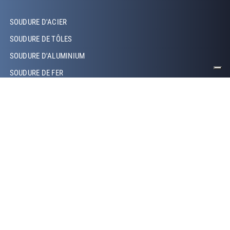
Footer Left Middle
SOUDURE D'ACIER
SOUDURE DE TÔLES
SOUDURE D'ALUMINIUM
SOUDURE DE FER
SOUDURE DE CUIVRE
SOUDURE LASER
SOUDURE TIG
SOUDURE MIG/MAG
SOUDURE ROBOTISÉE
SOUDURE PAR PROJECTION
SOUDURE PAR RÉSISTANCE
Footer Right
QUI SOMMES-NOUS