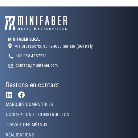
MINIFABER S.P.A.
Via Brusaporto, 35 - 24068 Seriate (BG) Italy
+39 035 4237211
contact@minifaber.com
Restons en contact
Footer Left
MARQUES COMPATIBLES
CONCEPTION ET CONSTRUCTION
TRAVAIL DES MÉTAUX
RÉALISATIONS