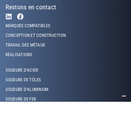
Restons en contact
Footer Left
MARQUES COMPATIBLES
CONCEPTION ET CONSTRUCTION
TRAVAIL DES MÉTAUX
RÉALISATIONS
Footer Left Middle
SOUDURE D'ACIER
SOUDURE DE TÔLES
SOUDURE D'ALUMINIUM
SOUDURE DE FER
SOUDURE DE CUIVRE
SOUDURE LASER
SOUDURE TIG