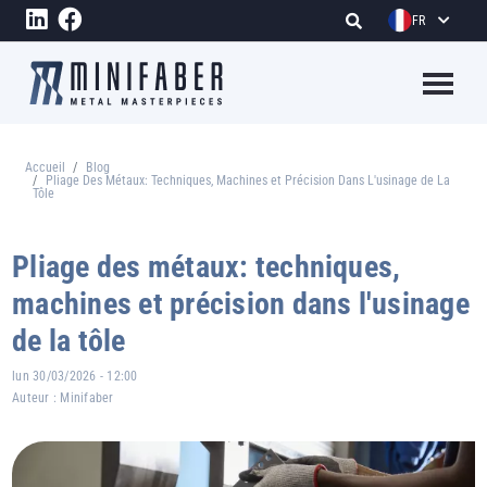
Aller au contenu principal
FR
Megame
Accueil
Blog
Fil d'Ariane
Pliage Des Métaux: Techniques, Machines et Précision Dans L'usinage de La
Tôle
Pliage des métaux: techniques,
machines et précision dans l'usinage
de la tôle
lun 30/03/2026 - 12:00
Auteur :
Minifaber