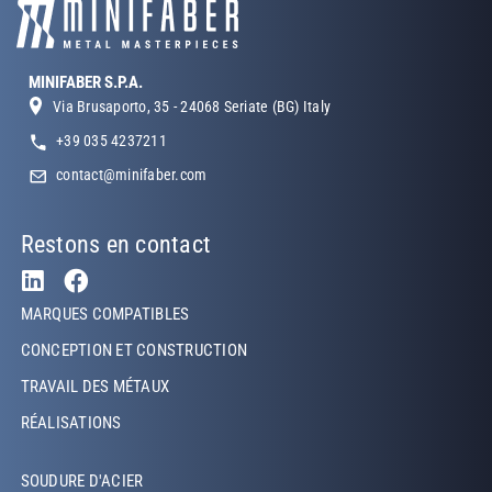
MINIFABER S.P.A.
Via Brusaporto, 35 - 24068 Seriate (BG) Italy
+39 035 4237211
contact@minifaber.com
Restons en contact
Footer Left
MARQUES COMPATIBLES
CONCEPTION ET CONSTRUCTION
TRAVAIL DES MÉTAUX
RÉALISATIONS
Footer Left Middle
SOUDURE D'ACIER