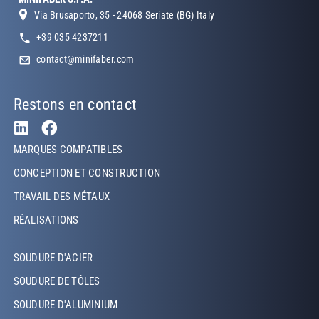
Via Brusaporto, 35 - 24068 Seriate (BG) Italy
+39 035 4237211
contact@minifaber.com
Restons en contact
Footer Left
MARQUES COMPATIBLES
CONCEPTION ET CONSTRUCTION
TRAVAIL DES MÉTAUX
RÉALISATIONS
Footer Left Middle
SOUDURE D'ACIER
SOUDURE DE TÔLES
SOUDURE D'ALUMINIUM