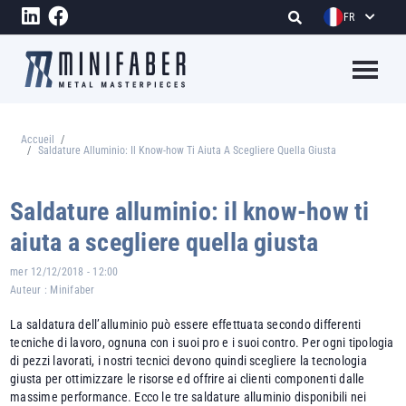
Aller au contenu principal
FR
Megame
Accueil
Fil d'Ariane
Saldature Alluminio: Il Know-how Ti Aiuta A Scegliere Quella Giusta
Saldature alluminio: il know-how ti
aiuta a scegliere quella giusta
mer 12/12/2018 - 12:00
Auteur :
Minifaber
La saldatura dell’alluminio può essere effettuata secondo differenti
tecniche di lavoro, ognuna con i suoi pro e i suoi contro. Per ogni tipologia
di pezzi lavorati, i nostri tecnici devono quindi scegliere la tecnologia
giusta per ottimizzare le risorse ed offrire ai clienti componenti dalle
massime performance. Ecco le tre saldature alluminio disponibili nei