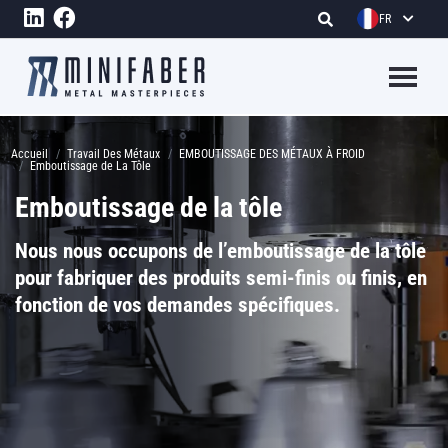
Aller au contenu principal
FR
Megame
Fil d'Ariane
Accueil
Travail Des Métaux
EMBOUTISSAGE DES MÉTAUX À FROID
Emboutissage de La Tôle
Emboutissage de la tôle
Nous nous occupons de l’emboutissage de la tôle
pour fabriquer des produits semi-finis ou finis, en
fonction de vos demandes spécifiques.