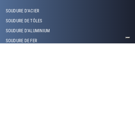
Footer Left Middle
SOUDURE D'ACIER
SOUDURE DE TÔLES
SOUDURE D'ALUMINIUM
SOUDURE DE FER
SOUDURE DE CUIVRE
SOUDURE LASER
SOUDURE TIG
SOUDURE MIG/MAG
SOUDURE ROBOTISÉE
SOUDURE PAR PROJECTION
SOUDURE PAR RÉSISTANCE
Footer Right
QUI SOMMES-NOUS